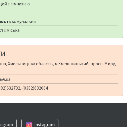
цей з гімназією
1
ості:
комунальна
ті:
міська
ТИ
їна, Хмельницька область, м.Хмельницький, просп. Миру,
@i.ua
82)632732, (0382)632064
legram
instagram