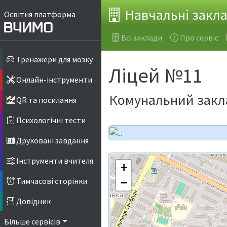
Навчальні закл
Освітня платформа
Всі заклади
Про сервіс
Тренажери для мозку
Ліцей №11
Онлайн-інструменти
Комунальний закла
QR та посилання
Психологічні тести
Друковані завдання
Інструменти вчителя
+
Тимчасові сторінки
−
Довідник
Більше сервісів