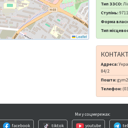
Тип ЗЗСО:
Лі
Ступінь:
971
Форма власн
Тип місцевос
Leaflet
КОНТАК
Адреса:
Укра
84/2
Пошта:
gym2
Телефон:
(03
Ми у соцмережах:
facebook
tiktok
youtube
te