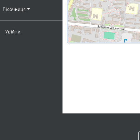
Пісочниця
Увійти