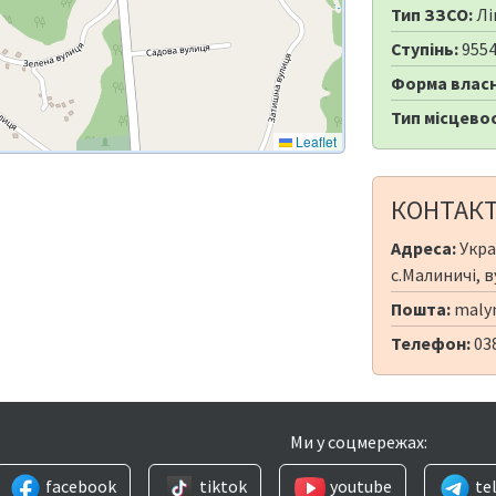
Тип ЗЗСО:
Лі
Ступінь:
955
Форма власн
Тип місцевос
Leaflet
КОНТАК
Адреса:
Укра
с.Малиничі, в
Пошта:
malyn
Телефон:
03
Ми у соцмережах:
facebook
tiktok
youtube
te