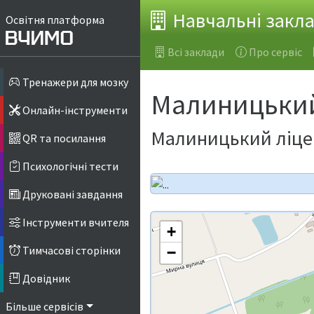
Навчальні закл
Освітня платформа
Всі заклади
Про сервіс
Тренажери для мозку
Малиницький
Онлайн-інструменти
Малиницький ліцей
QR та посилання
Психологічні тести
Друковані завдання
Інструменти вчителя
+
Тимчасові сторінки
−
Довідник
Більше сервісів