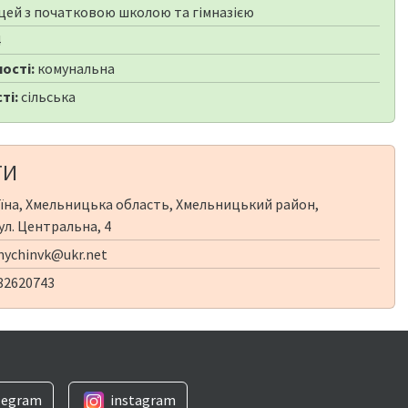
цей з початковою школою та гімназією
4
ості:
комунальна
ті:
сільська
ТИ
їна, Хмельницька область, Хмельницький район,
ул. Центральна, 4
ychinvk@ukr.net
82620743
legram
instagram