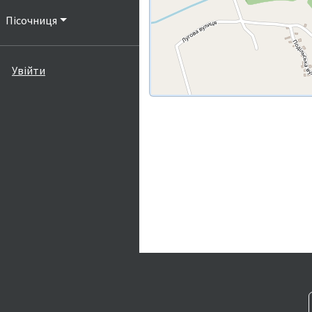
Пісочниця
Увійти