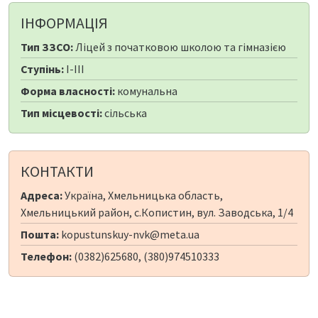
ІНФОРМАЦІЯ
Тип ЗЗСО:
Ліцей з початковою школою та гімназією
Ступінь:
I-III
Форма власності:
комунальна
Тип місцевості:
сільська
КОНТАКТИ
Адреса:
Україна, Хмельницька область,
Хмельницький район, с.Копистин, вул. Заводська, 1/4
Пошта:
kopustunskuy-nvk@meta.ua
Телефон:
(0382)625680, (380)974510333