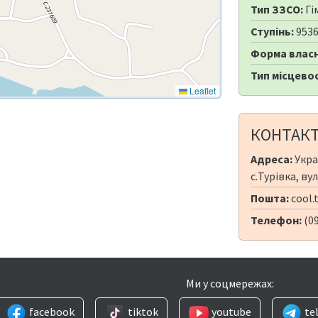
Тип ЗЗСО:
Гі
Ступінь:
953
Форма власн
Тип місцевос
Leaflet
КОНТАК
Адреса:
Укра
с.Турівка, ву
Пошта:
cool.
Телефон:
(09
Ми у соцмережах:
facebook
tiktok
youtube
te