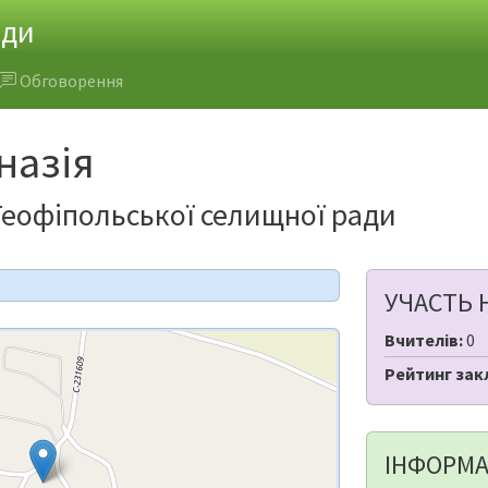
ади
Обговорення
назія
яТеофіпольської селищної ради
УЧАСТЬ 
Вчителів:
0
Рейтинг зак
ІНФОРМА