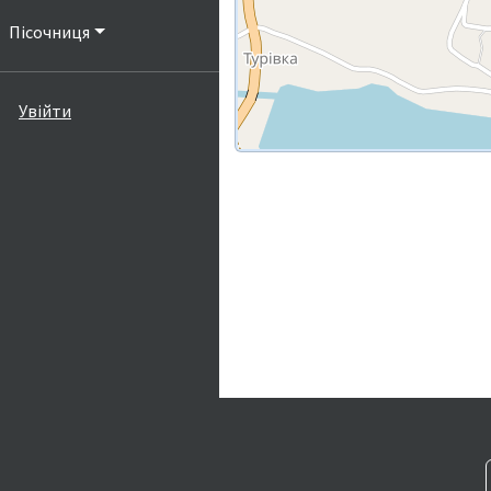
Пісочниця
Увійти