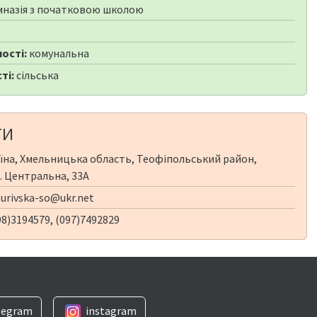
мназія з початковою школою
6
ості:
комунальна
ті:
сільська
ТИ
їна, Хмельницька область, Теофіпольський район,
л. Центральна, 33А
turivska-so@ukr.net
8)3194579, (097)7492829
legram
instagram