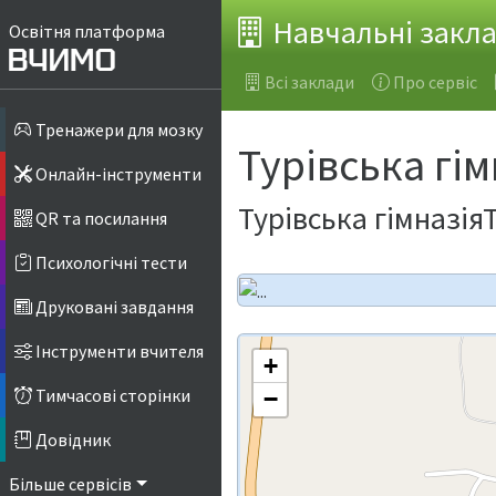
Навчальні закл
Освітня платформа
Всі заклади
Про сервіс
Тренажери для мозку
Турівська гім
Онлайн-інструменти
Турівська гімназі
QR та посилання
Психологічні тести
Друковані завдання
Інструменти вчителя
+
Тимчасові сторінки
−
Довідник
Більше сервісів