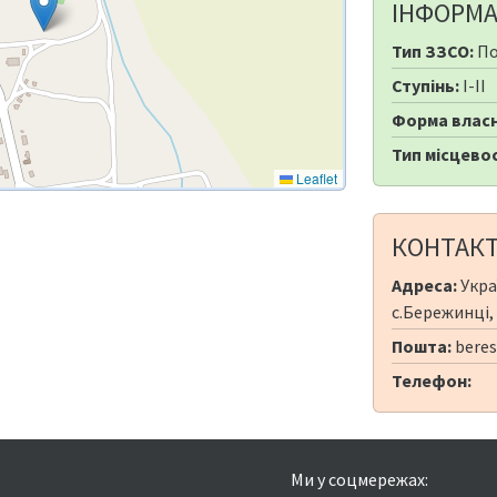
ІНФОРМА
Тип ЗЗСО:
По
Ступінь:
I-II
Форма власн
Тип місцевос
Leaflet
КОНТАК
Адреса:
Укра
с.Бережинці, 
Пошта:
beres
Телефон:
Ми у соцмережах: