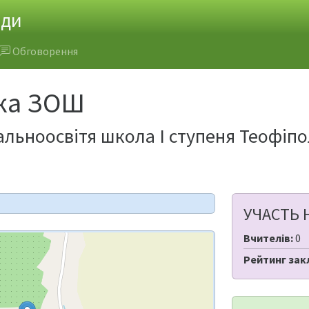
ади
Обговорення
ка ЗОШ
льноосвітя школа І ступеня Теофіпо
УЧАСТЬ 
Вчителів:
0
Рейтинг зак