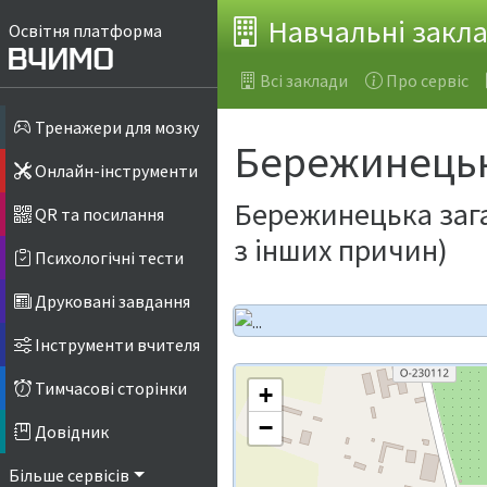
Навчальні закл
Освітня платформа
Всі заклади
Про сервіс
Тренажери для мозку
Бережинець
Онлайн-інструменти
Бережинецька зага
QR та посилання
з інших причин)
Психологічні тести
Друковані завдання
Інструменти вчителя
Тимчасові сторінки
+
−
Довідник
Більше сервісів