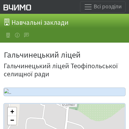
Всі розділи
Навчальні заклади
Гальчинецький ліцей
Гальчинецький ліцей Теофіпольської
селищної ради
+
−