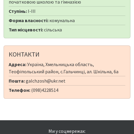
початковою школою та гімназією
Ступінь:
I-III
Форма власності:
комунальна
Тип місцевості:
сільська
КОНТАКТИ
Адреса:
Україна, Хмельницька область,
Теофіпольський район, с.Гальчинці, ал. Шкільна, 6а
Пошта:
galchzosh@ukr.net
Телефон:
(098)4228514
Ми у соцмережах: