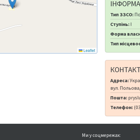
ІНФОРМА
Тип ЗЗСО:
По
Ступінь:
I
Форма власн
Тип місцевос
Leaflet
КОНТАК
Адреса:
Укра
вул. Польова,
Пошта:
prys
Телефон:
(0
Ми у соцмережах: