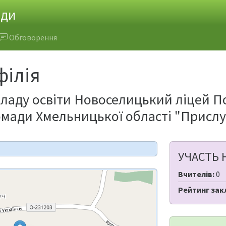
ади
Обговорення
філія
кладу освіти Новоселицький ліцей П
омади Хмельницької області "Прислу
УЧАСТЬ 
Вчителів:
0
Рейтинг зак