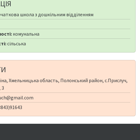
ЦІЯ
чаткова школа з дошкільним відділенням
ості:
комунальна
ті:
сільська
ТИ
їна, Хмельницька область, Полонський район, с.Прислуч,
 3
luch@gmail.com
3843)91643