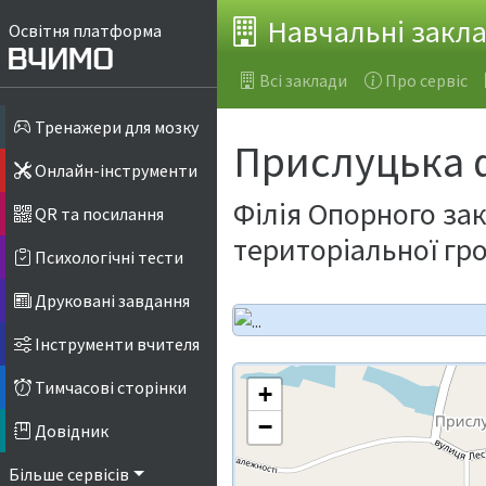
Навчальні закл
Освітня платформа
Всі заклади
Про сервіс
Тренажери для мозку
Прислуцька 
Онлайн-інструменти
Філія Опорного за
QR та посилання
територіальної гр
Психологічні тести
Друковані завдання
Інструменти вчителя
Тимчасові сторінки
+
−
Довідник
Більше сервісів