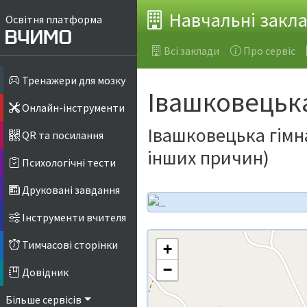
Навчальні закл
Освітня платформа
Всі заклади
Про сервіс
Тренажери для мозку
Івашковецька
Онлайн-інструменти
Івашковецька гімн
QR та посилання
інших причин)
Психологічні тести
Друковані завдання
Інструменти вчителя
Тимчасові сторінки
+
−
Довідник
Більше сервісів