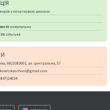
ЦІЯ
мназія з початковою школою
ості:
комунальна
ті:
сільська
ТИ
їна, 6823383001, ал. центральна, 57
kovetskaschool@gmail.com
3847)24034
legram
instagram