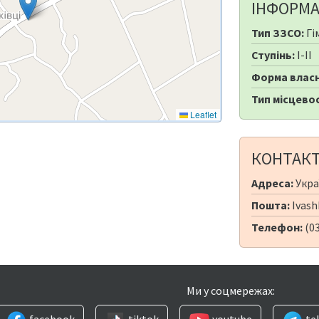
ІНФОРМА
Тип ЗЗСО:
Гі
Ступінь:
I-II
Форма власн
Тип місцевос
Leaflet
КОНТАК
Адреса:
Укра
Пошта:
Ivash
Телефон:
(0
Ми у соцмережах:
facebook
tiktok
youtube
te