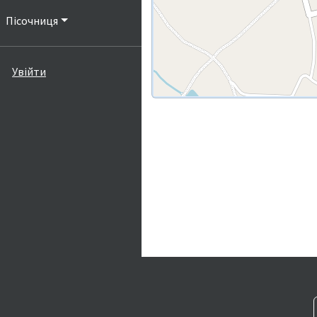
Пісочниця
Увійти