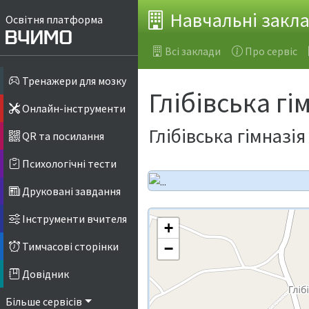
Навчальні закл
Освітня платформа
Всі заклади
Про сервіс
Тренажери для мозку
Глібівська гі
Онлайн-інструменти
Глібівська гімназ
QR та посилання
Психологічні тести
Друковані завдання
Інструменти вчителя
+
Тимчасові сторінки
−
Довідник
Більше сервісів