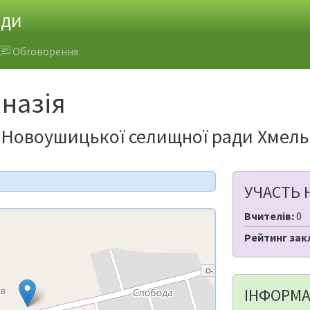
ади
Обговорення
мназія
ія Новоушицької селищної ради Хмель
УЧАСТЬ 
Вчителів:
0
Рейтинг зак
ІНФОРМА