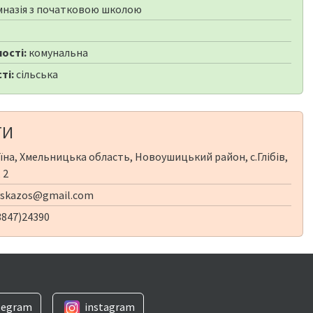
мназія з початковою школою
ості:
комунальна
ті:
сільська
ТИ
їна, Хмельницька область, Новоушицький район, с.Глібів,
 2
vskazos@gmail.com
3847)24390
legram
instagram