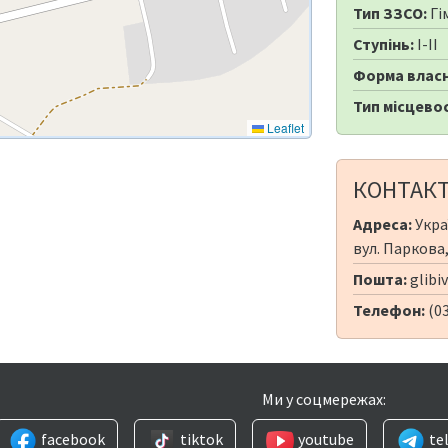
Тип ЗЗСО:
Гі
Ступінь:
I-II
Форма власн
Тип місцевос
Leaflet
КОНТАК
Адреса:
Укра
вул. Паркова,
Пошта:
glibi
Телефон:
(0
Ми у соцмережах:
facebook
tiktok
youtube
te