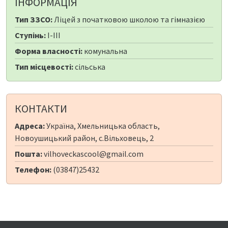
ІНФОРМАЦІЯ
Тип ЗЗСО:
Ліцей з початковою школою та гімназією
Ступінь:
I-III
Форма власності:
комунальна
Тип місцевості:
сільська
КОНТАКТИ
Адреса:
Україна, Хмельницька область,
Новоушицький район, с.Вільховець, 2
Пошта:
vilhoveckascool@gmail.com
Телефон:
(03847)25432