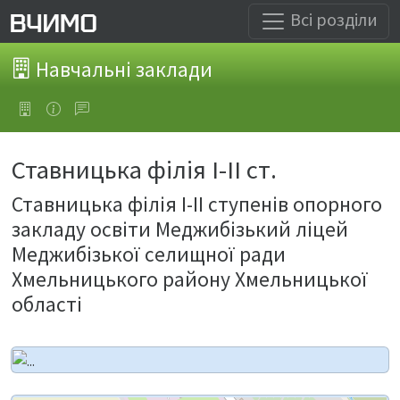
Всі розділи
Навчальні заклади
Ставницька філія І-ІІ ст.
Ставницька філія І-ІІ ступенів опорного
закладу освіти Меджибізький ліцей
Меджибізької селищної ради
Хмельницького району Хмельницької
області