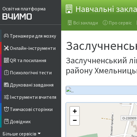
Навчальні закл
Освітня платформа
Всі заклади
Про сервіс
Тренажери для мозку
Заслучненськ
Онлайн-інструменти
Заслучненський лі
QR та посилання
району Хмельницьк
Психологічні тести
Друковані завдання
Інструменти вчителя
Тимчасові сторінки
+
−
Довідник
Більше сервісів