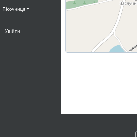
Пісочниця
Увійти