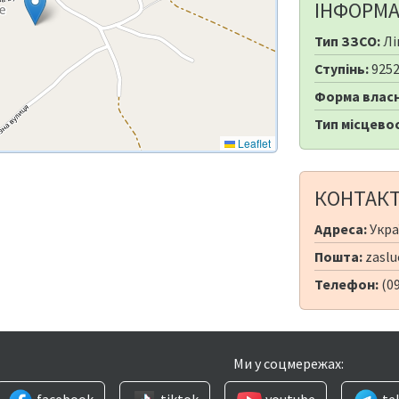
ІНФОРМА
Тип ЗЗСО:
Лі
Ступінь:
925
Форма власн
Тип місцевос
Leaflet
КОНТАК
Адреса:
Украї
Пошта:
zaslu
Телефон:
(0
Ми у соцмережах:
facebook
tiktok
youtube
te