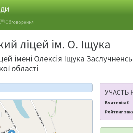
ади
Обговорення
ий ліцей ім. О. Іщука
цей імені Олексія Іщука Заслучненсь
ої області
УЧАСТЬ 
Вчителів:
0
Рейтинг зак