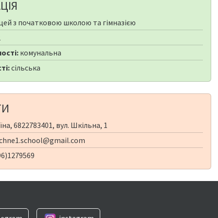
ЦІЯ
цей з початковою школою та гімназією
2
ості:
комунальна
ті:
сільська
ТИ
на, 6822783401, вул. Шкільна, 1
chne1.school@gmail.com
96)1279569
legram
instagram