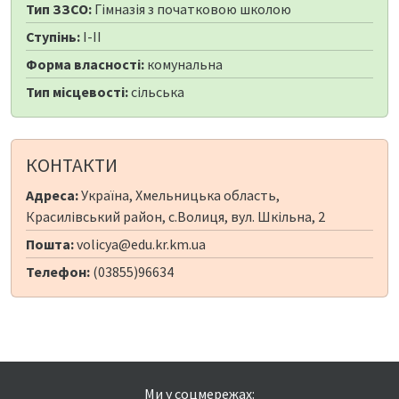
Тип ЗЗСО:
Гімназія з початковою школою
Ступінь:
I-II
Форма власності:
комунальна
Тип місцевості:
сільська
КОНТАКТИ
Адреса:
Україна, Хмельницька область,
Красилівський район, с.Волиця, вул. Шкільна, 2
Пошта:
volicya@edu.kr.km.ua
Телефон:
(03855)96634
Ми у соцмережах: