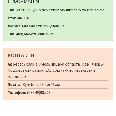
ІНФОРМАЦІЯ
Тип ЗЗСО:
Ліцей з початковою школою та гімназією
Ступінь:
I-III
Форма власності:
комунальна
Тип місцевості:
сільська
КОНТАКТИ
Адреса:
Україна, Хмельницька область, Кам`янець-
Подільський район, с.Слобідка-Рихтівська, вул.
Головна, 3
Пошта:
Ryhtivsk_08.kpr@i.ua
Телефон:
(03849)98598