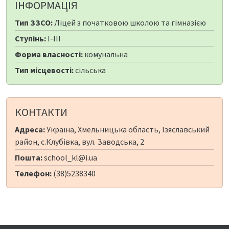
ІНФОРМАЦІЯ
Тип ЗЗСО:
Ліцей з початковою школою та гімназією
Ступінь:
I-III
Форма власності:
комунальна
Тип місцевості:
сільська
КОНТАКТИ
Адреса:
Україна, Хмельницька область, Ізяславський
район, с.Клубівка, вул. Заводська, 2
Пошта:
school_kl@i.ua
Телефон:
(38)5238340