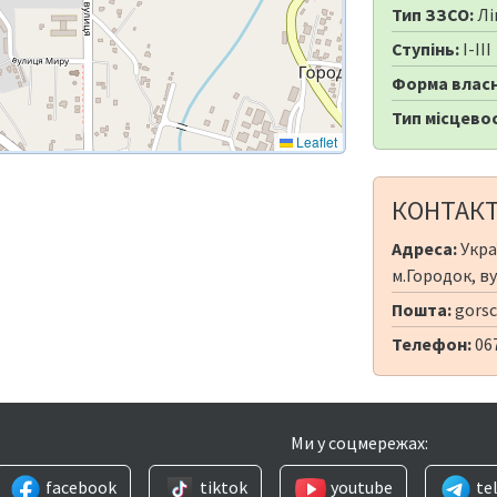
Тип ЗЗСО:
Лі
Ступінь:
I-III
Форма власн
Тип місцевос
Leaflet
КОНТАК
Адреса:
Укра
м.Городок, ву
Пошта:
gorsc
Телефон:
06
Ми у соцмережах:
facebook
tiktok
youtube
te