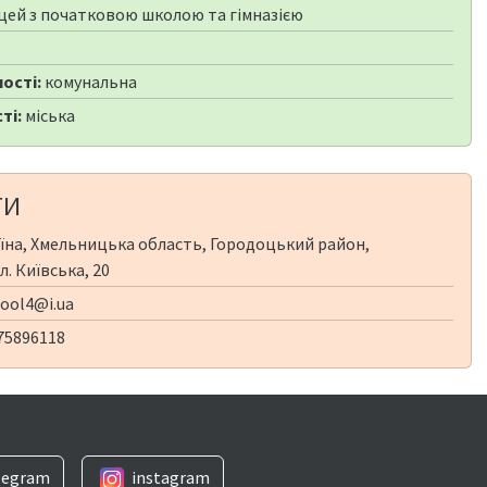
цей з початковою школою та гімназією
ості:
комунальна
ті:
міська
ТИ
їна, Хмельницька область, Городоцький район,
л. Київська, 20
ool4@i.ua
75896118
legram
instagram