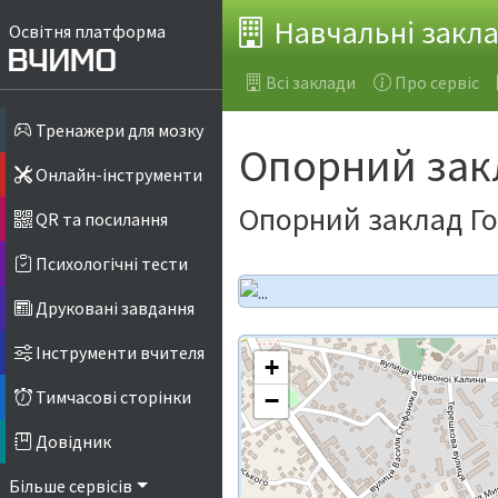
Навчальні закл
Освітня платформа
Всі заклади
Про сервіс
Тренажери для мозку
Опорний зак
Онлайн-інструменти
Опорний заклад Г
QR та посилання
Психологічні тести
Друковані завдання
Інструменти вчителя
+
Тимчасові сторінки
−
Довідник
Більше сервісів