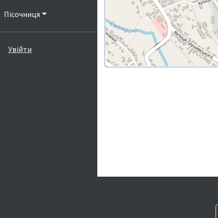
Пісочниця
Увійти