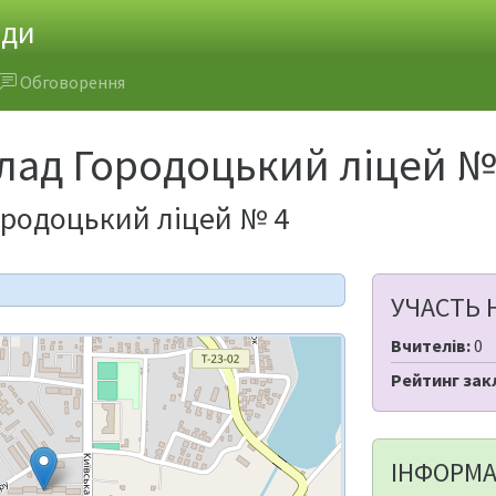
ади
Обговорення
лад Городоцький ліцей №
ородоцький ліцей № 4
УЧАСТЬ 
Вчителів:
0
Рейтинг зак
ІНФОРМА