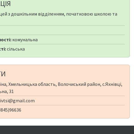
ЦІЯ
цей з дошкільним відділенням, початковою школою та
8
ості:
комунальна
ті:
сільська
ТИ
їна, Хмельницька область, Волочиський район, с.Яхнівці,
ьна, 31
ivtsi@gmail.com
3845)96636