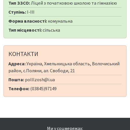
Тип ЗЗСО:
Ліцей з початковою школою та гімназією
Ступінь:
I-III
Форма власності:
комунальна
Тип місцевості:
сільська
КОНТАКТИ
Адреса:
Україна, Хмельницька область, Волочиський
район, с.Поляни, ал. Свободи, 21
Пошта:
polllzosh@i.ua
Телефон:
(03845)97149
Ми у соцмережах: