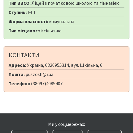
Тип ЗЗСО:
Ліцей з початковою школою та гімназією
Ступінь:
I-III
Форма власності:
комунальна
Тип місцевості:
сільська
КОНТАКТИ
Адреса:
Україна, 6820955314, вул. Шкільна, 6
Пошта:
puszosh@i.ua
Телефон:
(38097)4085407
Ми у соцмережах: