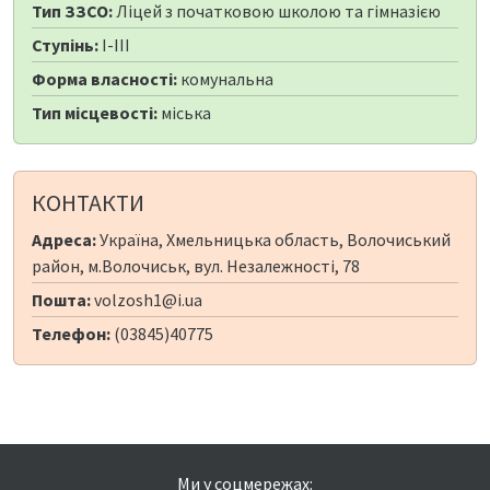
Тип ЗЗСО:
Ліцей з початковою школою та гімназією
Ступінь:
I-III
Форма власності:
комунальна
Тип місцевості:
міська
КОНТАКТИ
Адреса:
Україна, Хмельницька область, Волочиський
район, м.Волочиськ, вул. Незалежності, 78
Пошта:
volzosh1@i.ua
Телефон:
(03845)40775
Ми у соцмережах: