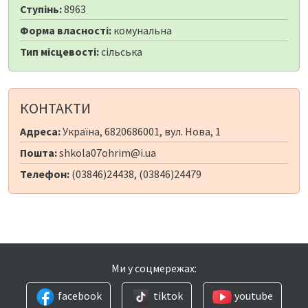
Ступінь:
8963
Форма власності:
комунальна
Тип місцевості:
сільська
КОНТАКТИ
Адреса:
Україна, 6820686001, вул. Нова, 1
Пошта:
shkola07ohrim@i.ua
Телефон:
(03846)24438, (03846)24479
Ми у соцмережах:
facebook
tiktok
youtube