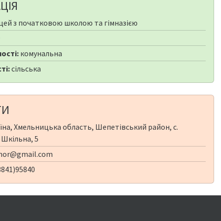
ЦІЯ
цей з початковою школою та гімназією
9
ості:
комунальна
ті:
сільська
ТИ
їна, Хмельницька область, Шепетівський район, с.
 Шкільна, 5
lhor@gmail.com
3841)95840