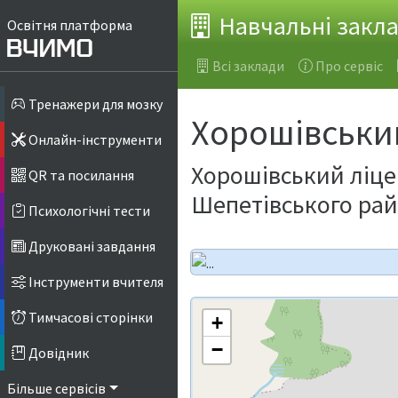
Навчальні закл
Освітня платформа
Всі заклади
Про сервіс
Тренажери для мозку
Хорошівськи
Онлайн-інструменти
Хорошівський ліцей
QR та посилання
Шепетівського рай
Психологічні тести
Друковані завдання
Інструменти вчителя
Тимчасові сторінки
+
−
Довідник
Більше сервісів