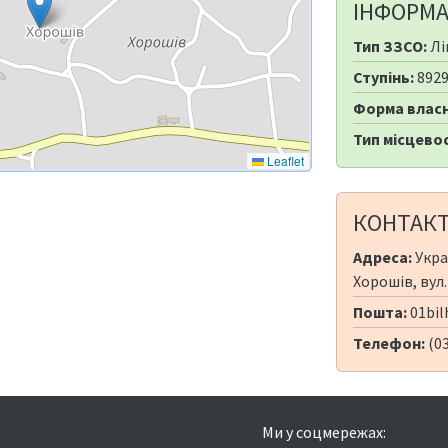
ІНФОРМА
Тип ЗЗСО:
Лі
Ступінь:
892
Форма власн
Тип місцевос
Leaflet
КОНТАК
Адреса:
Укра
Хорошів, вул.
Пошта:
01bi
Телефон:
(0
Ми у соцмережах: