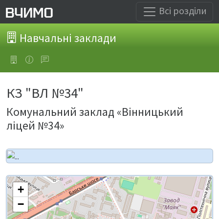
Всі розділи
Навчальні заклади
КЗ "ВЛ №34"
Комунальний заклад «Вінницький
ліцей №34»
+
−