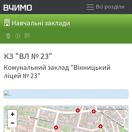
Всі розділи
Навчальні заклади
КЗ "ВЛ № 23"
Комунальний заклад "Вінницький
ліцей № 23"
+
−