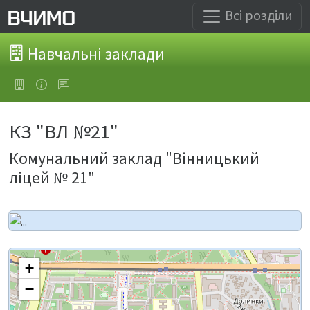
Всі розділи
Навчальні заклади
КЗ "ВЛ №21"
Комунальний заклад "Вінницький
ліцей № 21"
+
−