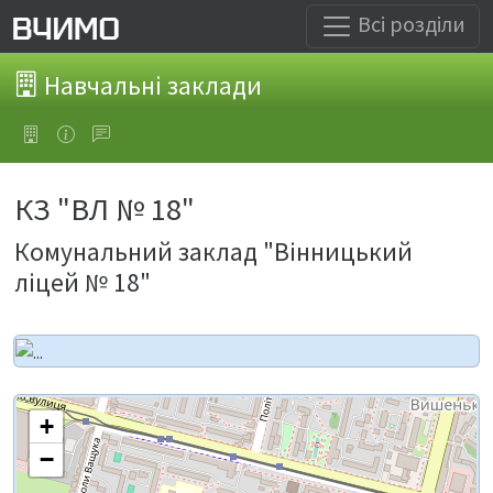
Всі розділи
Навчальні заклади
КЗ "ВЛ № 18"
Комунальний заклад "Вінницький
ліцей № 18"
+
−