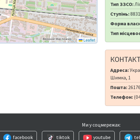
Тип ЗЗСО:
Лі
Ступінь:
883
Форма власн
Тип місцевос
Leaflet
КОНТАК
Адреса:
Укра
Шимка, 1
Пошта:
26176
Телефон:
(04
Ми у соцмережах:
facebook
tiktok
youtube
te