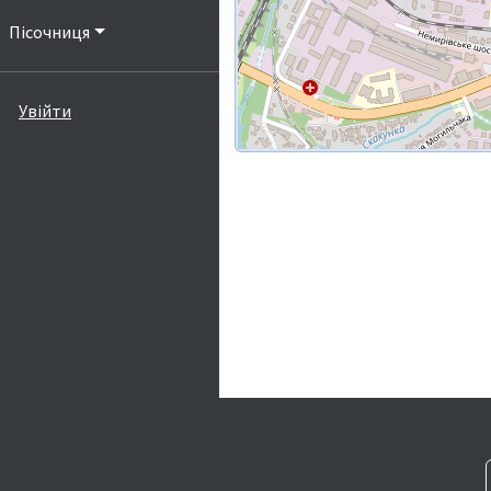
Пісочниця
Увійти