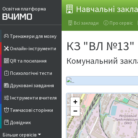
Навчальні закл
Освітня платформа
Всі заклади
Про сервіс
Тренажери для мозку
КЗ "ВЛ №13"
Онлайн-інструменти
Комунальний закла
QR та посилання
Психологічні тести
Друковані завдання
Інструменти вчителя
+
Тимчасові сторінки
−
Довідник
Більше сервісів