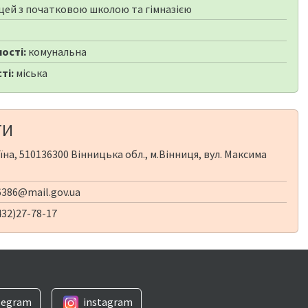
цей з початковою школою та гімназією
1
ості:
комунальна
ті:
міська
ТИ
їна, 510136300 Вінницька обл., м.Вінниця, вул. Максима
386@mail.gov.ua
32)27-78-17
legram
instagram