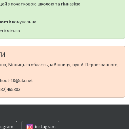
цей з початковою школою та гімназією
8
ості:
комунальна
ті:
міська
ТИ
їна, Вінницька область, м.Вінниця, вул. А. Первозванного,
chool-10@ukr.net
432)465303
legram
instagram