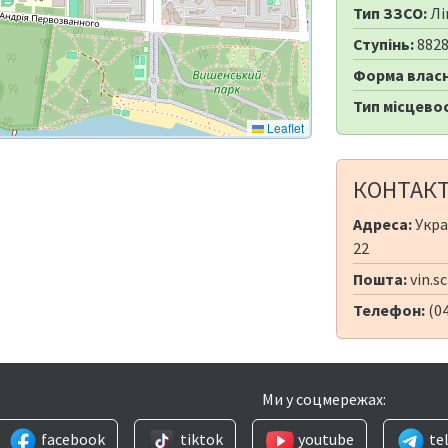
Тип ЗЗСО:
Лі
Ступінь:
882
Форма власн
Тип місцевос
Leaflet
КОНТАК
Адреса:
Укра
22
Пошта:
vin.s
Телефон:
(0
Ми у соцмережах:
facebook
tiktok
youtube
te