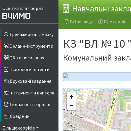
Навчальні закл
Освітня платформа
Всі заклади
Про сервіс
Тренажери для мозку
КЗ "ВЛ № 10 
Онлайн-інструменти
Комунальний закла
QR та посилання
Психологічні тести
Друковані завдання
Інструменти вчителя
+
Тимчасові сторінки
−
Довідник
Більше сервісів