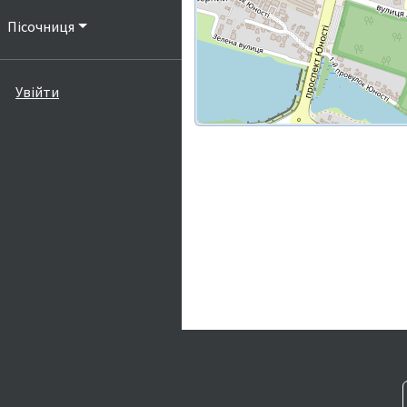
Пісочниця
Увійти