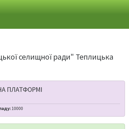
ицької селищної ради" Теплицька
НА ПЛАТФОРМІ
ладу:
10000