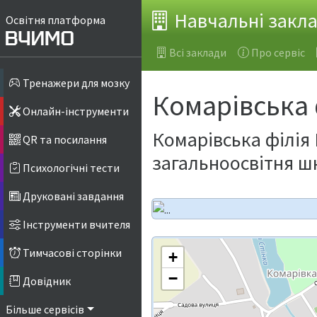
Навчальні закл
Освітня платформа
Всі заклади
Про сервіс
Тренажери для мозку
Комарівська ф
Онлайн-інструменти
Комарівська філія 
QR та посилання
загальноосвітня шк
Психологічні тести
Друковані завдання
Інструменти вчителя
Тимчасові сторінки
+
−
Довідник
Більше сервісів