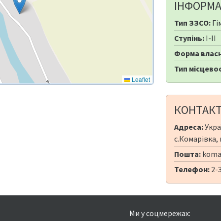
ІНФОРМА
Тип ЗЗСО:
Гі
Ступінь:
I-II
Форма власн
Тип місцевос
Leaflet
КОНТАК
Адреса:
Укра
с.Комарівка, 
Пошта:
komar
Телефон:
2-
Ми у соцмережах: