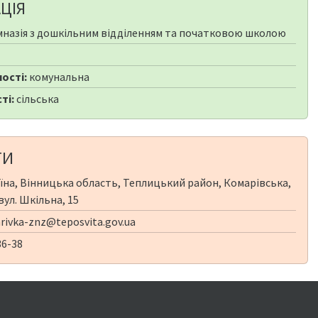
ЦІЯ
мназія з дошкільним відділенням та початковою школою
ості:
комунальна
ті:
сільська
ТИ
їна, Вінницька область, Теплицький район, Комарівська,
вул. Шкільна, 15
ivka-znz@teposvita.gov.ua
36-38