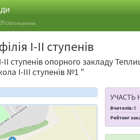
ади
Обговорення
ілія І-ІІ ступенів
І-ІІ ступенів опорного закладу Тепл
ола І-ІІІ ступенів №1 "
УЧАСТЬ 
Вчителів:
0
Рейтинг зак