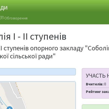
ади
Обговорення
я І - ІІ ступенів
 ІІ ступенів опорного закладу "Соболі
кої сільської ради"
УЧАСТЬ 
Вчителів:
0
Рейтинг зак