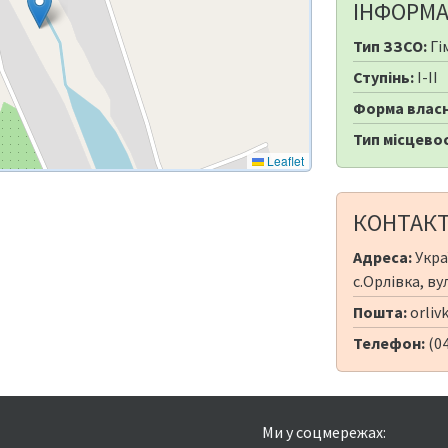
ІНФОРМА
Тип ЗЗСО:
Гі
Ступінь:
I-II
Форма власн
Тип місцевос
Leaflet
КОНТАК
Адреса:
Укра
с.Орлівка, вул
Пошта:
orliv
Телефон:
(0
Ми у соцмережах: