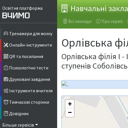
Навчальні закл
Освітня платформа
Всі заклади
Про сервіс
Тренажери для мозку
Орлівська філі
Онлайн-інструменти
Орлівська філія І -
QR та посилання
ступенів Соболівсь
Психологічні тести
Друковані завдання
Інструменти вчителя
Тимчасові сторінки
+
−
Довідник
Більше сервісів