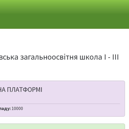
вська загальноосвітня школа І - ІІІ
НА ПЛАТФОРМІ
ладу:
10000