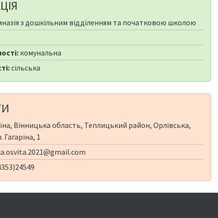
ЦІЯ
мназія з дошкільним відділенням та початковою школою
ості:
комунальна
ті:
сільська
ТИ
їна, Вінницька область, Теплицький район, Орлівська,
. Гагаріна, 1
ka.osvita.2021@gmail.com
4353)24549