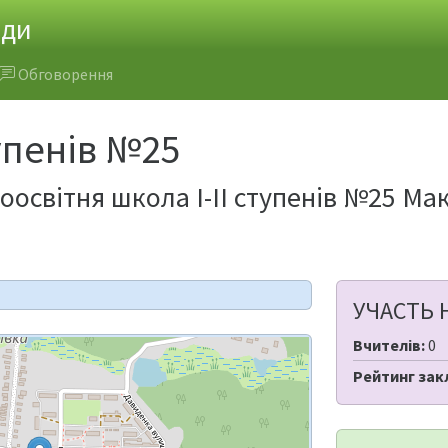
ади
Обговорення
тупенів №25
оосвітня школа І-ІІ ступенів №25 Мак
УЧАСТЬ 
Вчителів:
0
Рейтинг зак