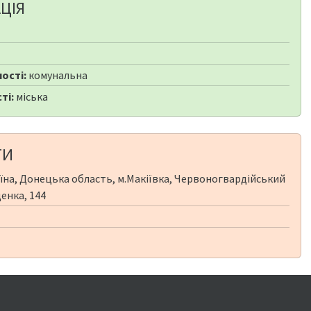
ЦІЯ
ості:
комунальна
ті:
міська
ТИ
їна, Донецька область, м.Макіївка, Червоногвардійський
енка, 144