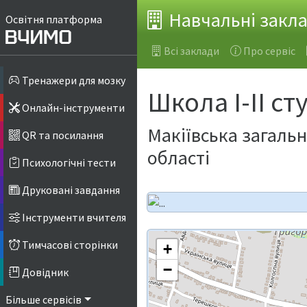
Навчальні закл
Освітня платформа
Всі заклади
Про сервіс
Тренажери для мозку
Школа І-ІІ с
Онлайн-інструменти
Макіївська загальн
QR та посилання
області
Психологічні тести
Друковані завдання
Інструменти вчителя
Тимчасові сторінки
+
−
Довідник
Більше сервісів