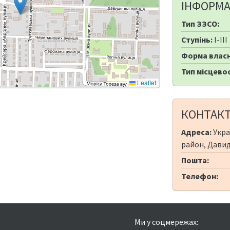
ІНФОРМА
Тип ЗЗСО:
Ступінь:
I-III
Форма власн
Тип місцевос
Leaflet
КОНТАК
Адреса:
Укра
район, Давид
Пошта:
Телефон:
Ми у соцмережах: