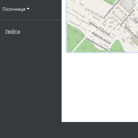
Пісочниця
Увійти