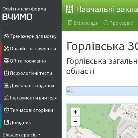
Навчальні закл
Освітня платформа
Всі заклади
Про сервіс
Тренажери для мозку
Горлівська ЗО
Онлайн-інструменти
Горлівська загальн
QR та посилання
області
Психологічні тести
Друковані завдання
Інструменти вчителя
Тимчасові сторінки
+
−
Довідник
Більше сервісів