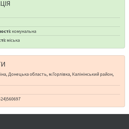
ЦІЯ
ості:
комунальна
ті:
міська
ТИ
їна, Донецька область, м.Горлівка, Калінінський район,
624)560697