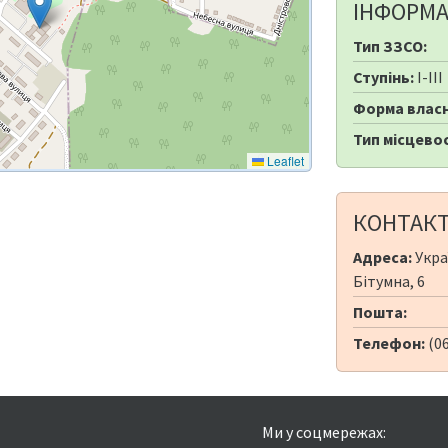
ІНФОРМА
Тип ЗЗСО:
Ступінь:
I-III
Форма власн
Тип місцевос
Leaflet
КОНТАК
Адреса:
Укра
Бітумна, 6
Пошта:
Телефон:
(0
Ми у соцмережах: