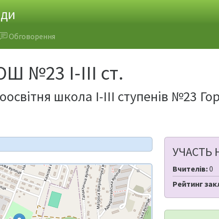
ади
Обговорення
Ш №23 I-III ст.
оосвітня школа I-III ступенів №23 Го
УЧАСТЬ 
Вчителів:
0
Рейтинг зак