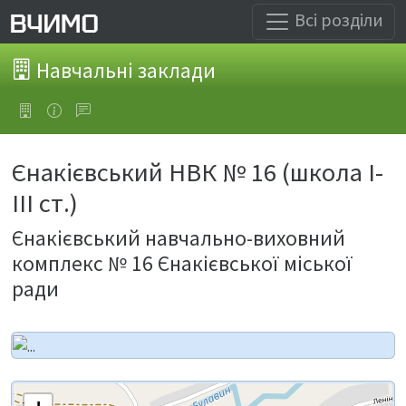
Всі розділи
Навчальні заклади
Єнакієвський НВК № 16 (школа І-
ІІІ ст.)
Єнакієвський навчально-виховний
комплекс № 16 Єнакієвської міської
ради