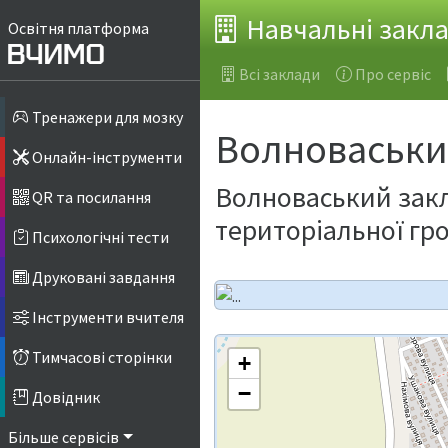
Навчальні закл
Освітня платформа
Всі заклади
Про сервіс
Тренажери для мозку
Волноваський
Онлайн-інструменти
Волноваський закла
QR та посилання
територіальної гр
Психологічні тести
Друковані завдання
Інструменти вчителя
Тимчасові сторінки
+
−
Довідник
Більше сервісів