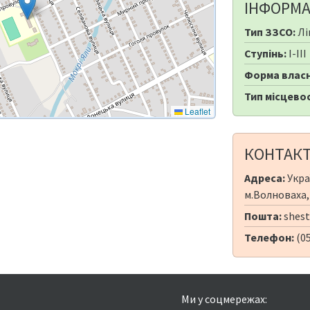
ІНФОРМА
Тип ЗЗСО:
Лі
Ступінь:
I-III
Форма власн
Тип місцевос
Leaflet
КОНТАК
Адреса:
Укра
м.Волноваха,
Пошта:
shest
Телефон:
(0
Ми у соцмережах: