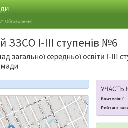
ади
Обговорення
 ЗЗСО І-ІІІ ступенів №6
д загальної середньої освіти І-ІІІ с
омади
УЧАСТЬ 
Вчителів:
0
Рейтинг зак