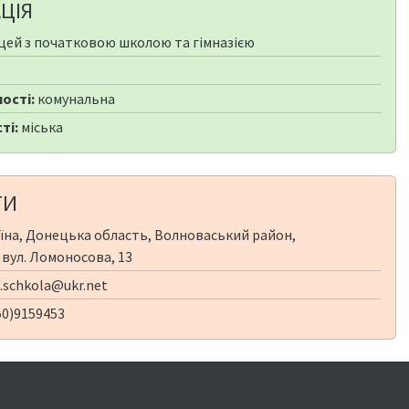
ЦІЯ
цей з початковою школою та гімназією
ості:
комунальна
ті:
міська
ТИ
їна, Донецька область, Волноваський район,
 вул. Ломоносова, 13
.schkola@ukr.net
50)9159453