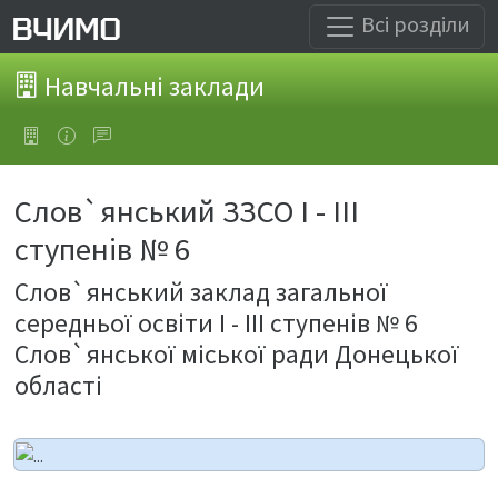
Всі розділи
Навчальні заклади
Слов`янський ЗЗСО I - III
ступенів № 6
Слов`янський заклад загальної
середньої освіти I - III ступенів № 6
Слов`янської міської ради Донецької
області