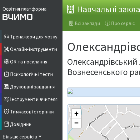
Навчальні закл
Освітня платформа
Всі заклади
Про сервіс
Тренажери для мозку
Олександрівс
Онлайн-інструменти
Олександрівський 
QR та посилання
Вознесенського ра
Психологічні тести
Друковані завдання
Інструменти вчителя
Тимчасові сторінки
+
−
Довідник
Більше сервісів