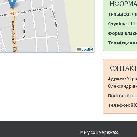
ІНФОРМА
Тип ЗЗСО:
Лі
Ступінь:
I-III
Форма власн
Тип місцевос
Leaflet
КОНТАК
Адреса:
Укра
Олександрівка
Пошта:
olsos
Телефон:
8(
Ми у соцмережах: