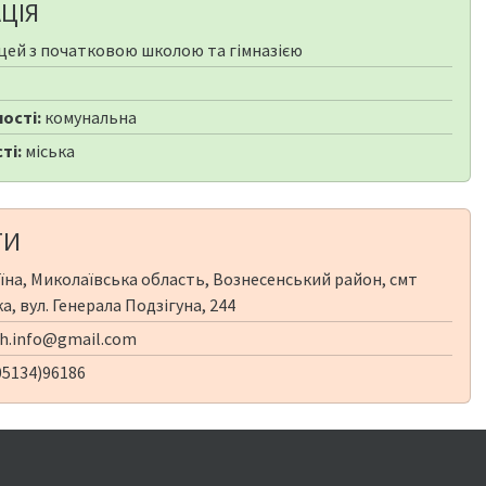
ЦІЯ
цей з початковою школою та гімназією
ості:
комунальна
ті:
міська
ТИ
їна, Миколаївська область, Вознесенський район, смт
, вул. Генерала Подзігуна, 244
h.info@gmail.com
05134)96186