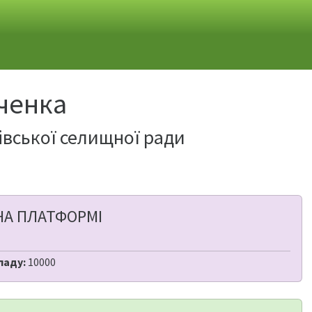
вченка
івської селищної ради
НА ПЛАТФОРМІ
ладу:
10000