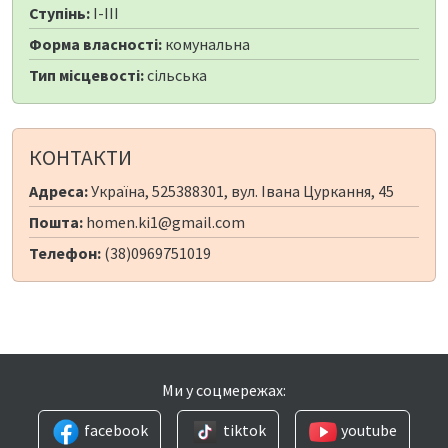
Ступінь:
I-III
Форма власності:
комунальна
Тип місцевості:
сільська
КОНТАКТИ
Адреса:
Україна, 525388301, вул. Івана Цуркання, 45
Пошта:
homen.ki1@gmail.com
Телефон:
(38)0969751019
Ми у соцмережах:
facebook
tiktok
youtube