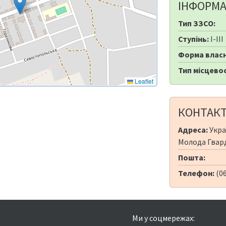
ІНФОРМА
Тип ЗЗСО:
Ступінь:
I-III
Форма власн
Тип місцевос
Leaflet
КОНТАК
Адреса:
Укра
Молода Гвард
Пошта:
Телефон:
(0
Ми у соцмережах: