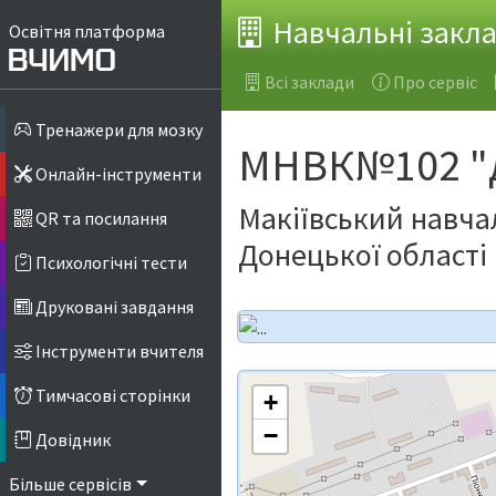
Навчальні закл
Освітня платформа
Всі заклади
Про сервіс
Тренажери для мозку
МНВК№102 "
Онлайн-інструменти
Макіївський навча
QR та посилання
Донецької області
Психологічні тести
Друковані завдання
Інструменти вчителя
Тимчасові сторінки
+
−
Довідник
Більше сервісів