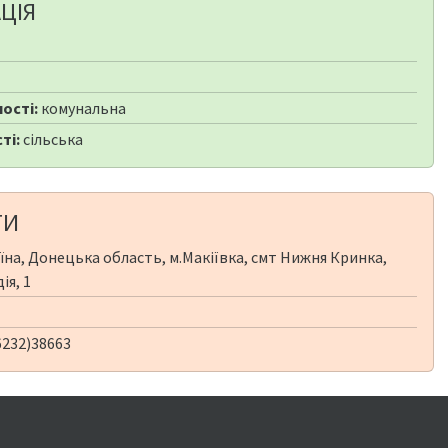
ЦІЯ
ості:
комунальна
ті:
сільська
ТИ
їна, Донецька область, м.Макіївка, смт Нижня Кринка,
ія, 1
6232)38663