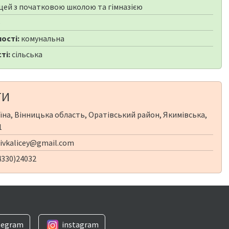
цей з початковою школою та гімназією
6
ості:
комунальна
ті:
сільська
ТИ
їна, Вінницька область, Оратівський район, Якимівська,
1
ivkalicey@gmail.com
4330)24032
legram
instagram