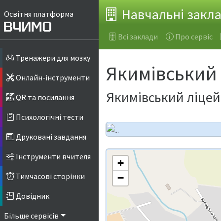
Навчальні закл
Освітня платформа
Всі заклади
Про сервіс
Тренажери для мозку
Якимівський
Онлайн-інструменти
Якимівський ліцей
QR та посилання
Психологічні тести
Друковані завдання
Інструменти вчителя
+
Тимчасові сторінки
−
Довідник
Більше сервісів