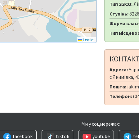
Тип ЗЗСО:
Лі
Ступінь:
822
Форма власн
Тип місцевос
Leaflet
КОНТАК
Адреса:
Укра
с.Якимівка, 4
Пошта:
jakim
Телефон:
(0
Ми у соцмережах:
facebook
tiktok
youtube
te