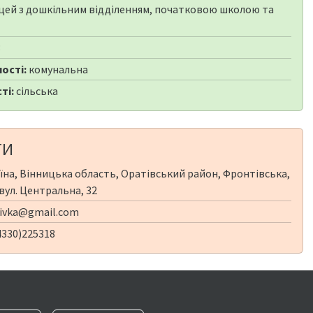
цей з дошкільним відділенням, початковою школою та
3
ості:
комунальна
ті:
сільська
ТИ
їна, Вінницька область, Оратівський район, Фронтівська,
 вул. Центральна, 32
ivka@gmail.com
4330)225318