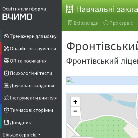
Навчальні закл
Освітня платформа
Всі заклади
Про сервіс
Тренажери для мозку
Фронтівськи
Онлайн-інструменти
Фронтівський ліце
QR та посилання
Психологічні тести
Друковані завдання
Інструменти вчителя
+
Тимчасові сторінки
−
Довідник
Більше сервісів