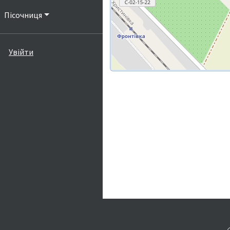
Пісочниця
Увійти