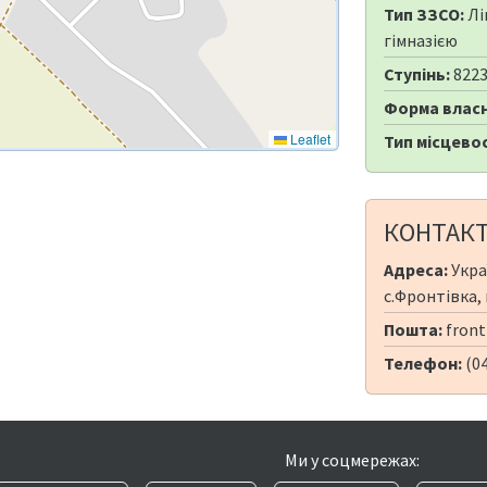
Тип ЗЗСО:
Лі
гімназією
Ступінь:
822
Форма власн
Leaflet
Тип місцевос
КОНТАК
Адреса:
Укра
с.Фронтівка,
Пошта:
front
Телефон:
(0
Ми у соцмережах: