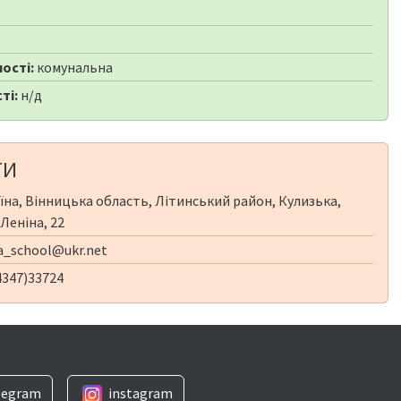
ості:
комунальна
ті:
н/д
ТИ
їна, Вінницька область, Літинський район, Кулизька,
 Леніна, 22
a_school@ukr.net
4347)33724
legram
instagram