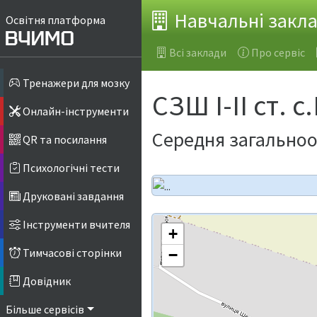
Навчальні закл
Освітня платформа
Всі заклади
Про сервіс
Тренажери для мозку
СЗШ І-ІІ ст. с
Онлайн-інструменти
Середня загальноос
QR та посилання
Психологічні тести
Друковані завдання
Інструменти вчителя
+
Тимчасові сторінки
−
Довідник
Більше сервісів