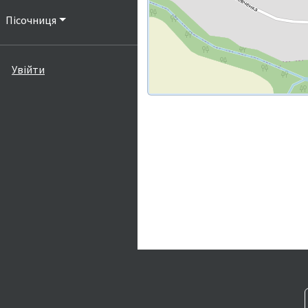
Пісочниця
Увійти