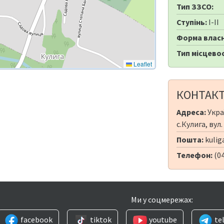
Тип ЗЗСО:
Ступінь:
I-II
Форма власн
Тип місцевос
Leaflet
КОНТАК
Адреса:
Укра
с.Кулига, вул.
Пошта:
kulig
Телефон:
(0
Ми у соцмережах:
facebook
tiktok
youtube
te