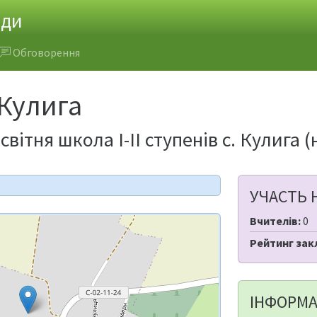
ади
Обговорення
.Кулига
вітня школа І-ІІ ступенів с. Кулига 
УЧАСТЬ 
Вчителів:
0
Рейтинг зак
ІНФОРМА