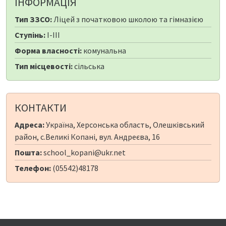
ІНФОРМАЦІЯ
Тип ЗЗСО:
Ліцей з початковою школою та гімназією
Ступінь:
I-III
Форма власності:
комунальна
Тип місцевості:
сільська
КОНТАКТИ
Адреса:
Україна, Херсонська область, Олешківський
район, с.Великі Копані, вул. Андреєва, 16
Пошта:
school_kopani@ukr.net
Телефон:
(05542)48178