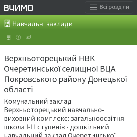
Всі розділи
Навчальні заклади
Верхньоторецький НВК
Очеретинської селищної ВЦА
Покровського району Донецької
області
Комунальний заклад
Верхньоторецький навчально-
виховний комплекс: загальноосвітня
школа І-ІІІ ступенів - дошкільний
навчальний заклад Очеретинської