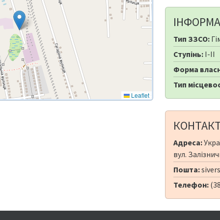
ІНФОРМА
Тип ЗЗСО:
Гі
Ступінь:
I-II
Форма власн
Тип місцевос
Leaflet
КОНТАК
Адреса:
Укра
вул. Залізнич
Пошта:
siver
Телефон:
(3