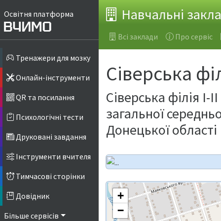
Навчальні закл
Освітня платформа
Всі заклади
Про сервіс
Тренажери для мозку
Сіверська фі
Онлайн-інструменти
Сіверська філія І-
QR та посилання
загальної середньої
Психологічні тести
Донецької області
Друковані завдання
Інструменти вчителя
Тимчасові сторінки
+
Довідник
−
Більше сервісів