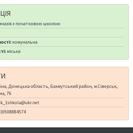
ЦІЯ
мназія з початковою школою
ості:
комунальна
ті:
міська
ТИ
їна, Донецька область, Бахмутський район, м.Сіверськ,
на, 76
sk_1shkola@ukr.net
8)0508884574