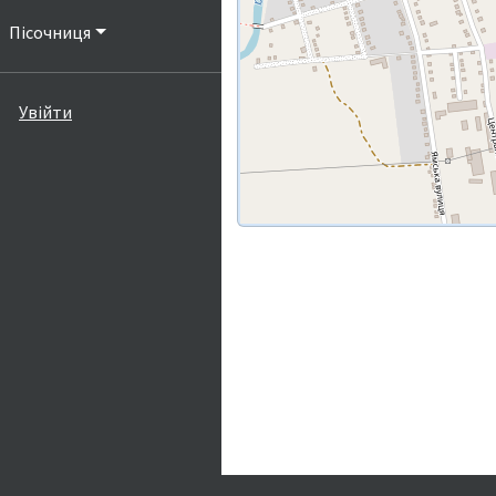
Пісочниця
Увійти