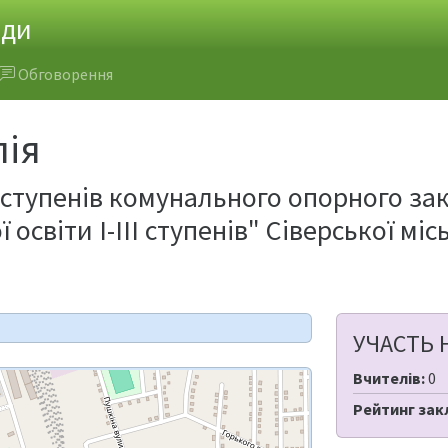
ади
Обговорення
лія
ІІ ступенів комунального опорного за
 освіти І-ІІІ ступенів" Сіверської м
УЧАСТЬ 
Вчителів:
0
Рейтинг зак