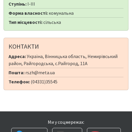
Ступінь:
I-III
Форма власності:
комунальна
Тип місцевості:
сільська
КОНТАКТИ
Адреса:
Україна, Вінницька область, Немирівський
район, Райгородська, с.Райгород, 11А
Пошта:
rszh@meta.ua
Телефон:
(04331)35545
Ми у соцмережах: