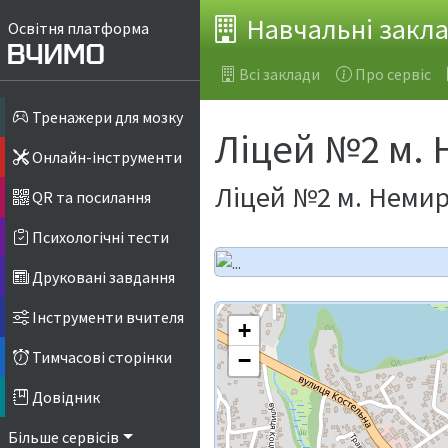
Навчальні закл
Освітня платформа
Всі заклади
Про сервіс
Тренажери для мозку
Ліцей №2 м.
Онлайн-інструменти
Ліцей №2 м. Немир
QR та посилання
Психологічні тести
Друковані завдання
Інструменти вчителя
+
Тимчасові сторінки
−
Довідник
Більше сервісів