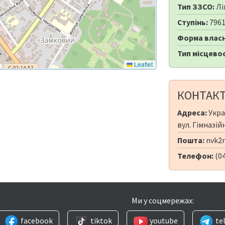
Тип ЗЗСО:
Лі
Ступінь:
796
Форма власн
Тип місцевос
Leaflet
КОНТАК
Адреса:
Укра
вул. Гімназій
Пошта:
nvk2n
Телефон:
(0
Ми у соцмережах:
facebook
tiktok
youtube
te