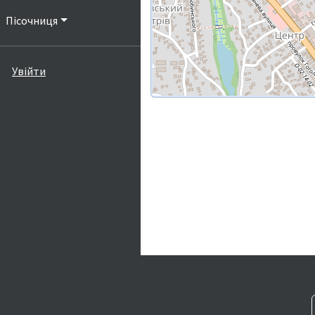
Пісочниця
Увійти