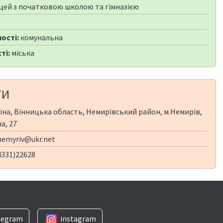
цей з початковою школою та гімназією
1
ості:
комунальна
ті:
міська
ТИ
їна, Вінницька область, Немирівський район, м.Немирів,
на, 27
emyriv@ukr.net
4331)22628
legram
instagram