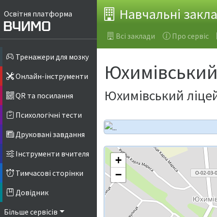
Навчальні закл
Освітня платформа
Всі заклади
Про сервіс
Тренажери для мозку
Юхимівський
Онлайн-інструменти
Юхимівський ліцей
QR та посилання
Психологічні тести
Друковані завдання
Інструменти вчителя
+
Тимчасові сторінки
−
Довідник
Більше сервісів