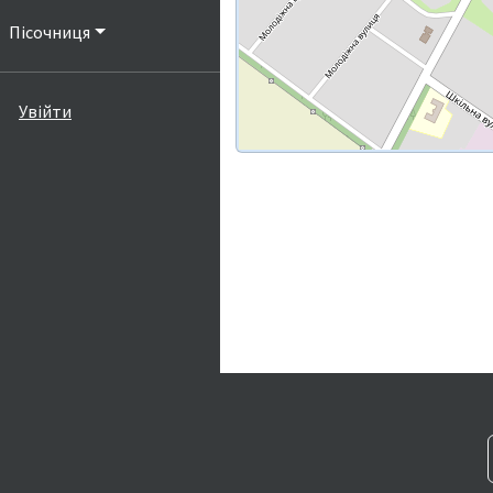
Пісочниця
Увійти