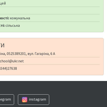
цей
ості:
комунальна
ті:
сільська
ТИ
на, 0525389201, вул. Гагаріна, 6 А
chool@ukr.net
4344)27638
legram
instagram