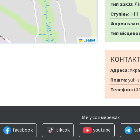
Тип ЗЗСО:
Лі
Ступінь:
I-III
Форма власн
Тип місцевос
Leaflet
КОНТАК
Адреса:
Украї
Пошта:
yuh-s
Телефон:
(0
Ми у соцмережах:
facebook
tiktok
youtube
te