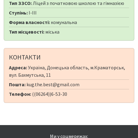
Тип ЗЗСО:
Ліцей з початковою школою та гімназією
Ступінь:
I-III
Форма власності:
комунальна
Тип місцевості:
міська
КОНТАКТИ
Адреса:
Україна, Донецька область, м.Краматорськ,
вул. Бахмутська, 11
Пошта:
kug.the.best@gmail.com
Телефон:
((06264))6-53-30
Ми у соцмережах: