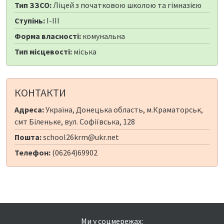
Тип ЗЗСО:
Ліцей з початковою школою та гімназією
Ступінь:
I-III
Форма власності:
комунальна
Тип місцевості:
міська
КОНТАКТИ
Адреса:
Україна, Донецька область, м.Краматорськ,
смт Біленьке, вул. Софіївська, 128
Пошта:
school26krm@ukr.net
Телефон:
(06264)69902
Ми у соцмережах: