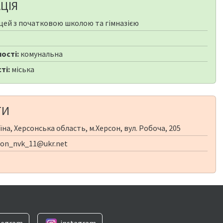
ЦІЯ
цей з початковою школою та гімназією
ості:
комунальна
ті:
міська
ТИ
їна, Херсонська область, м.Херсон, вул. Робоча, 205
on_nvk_11@ukr.net
legram
instagram