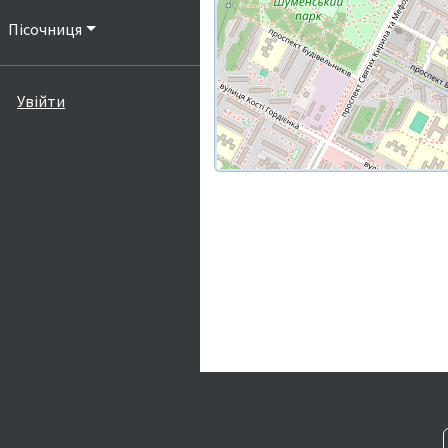
Пісочниця
Увійти