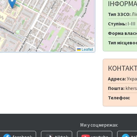
ІНФОРМА
Тип ЗЗСО:
Лі
Ступінь:
I-III
Форма власн
Тип місцевос
Leaflet
КОНТАК
Адреса:
Укра
Пошта:
khers
Телефон:
Ми у соцмережах:
facebook
tiktok
youtube
te